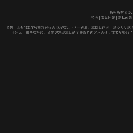
版权所有 © 20
招聘
|
常见问题
|
隐私政策
警告︰水莓100在线视频只适合18岁或以上人士观看。本网站内容可能令人反感
士出示、播放或放映。如果您发现本站的某些影片内容不合适，或者某些影片侵犯了您